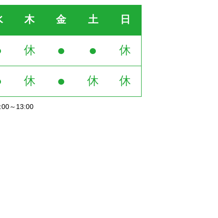
水
木
金
土
日
●
●
●
休
休
●
●
休
休
休
0～13:00