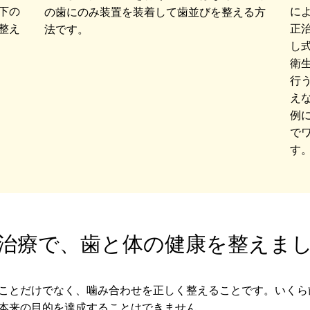
下の
に
の歯にのみ装置を装着して歯並びを整える方
整え
正
法です。
し
衛
行
え
例
で
す
治療で、歯と体の健康を整えま
ことだけでなく、噛み合わせを正しく整えることです。いくら
本来の目的を達成することはできません。