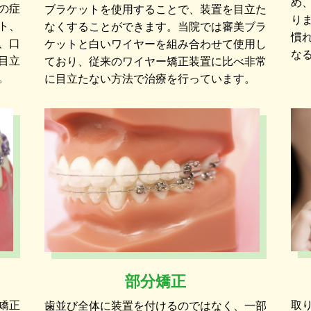
め
の症
ブラケットを使用することで、装置を目立た
り
ト、
なくすることができます。当院では審美ブラ
慣
、口
ケットと白いワイヤーを組み合わせて使用し
な
目立
ており、従来のワイヤー矯正装置に比べ非常
。
に目立たない方法で治療を行っています。
部分矯正
矯正
取
歯並び全体に装置を付けるのではなく、一部