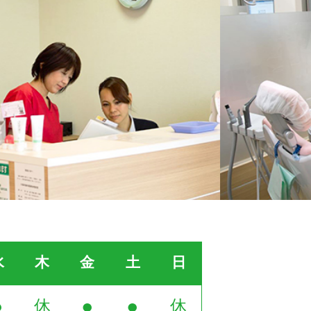
水
木
金
土
日
●
●
●
休
休