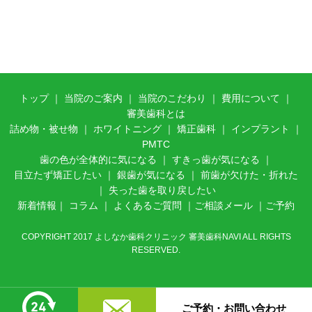
トップ
｜
当院のご案内
｜ 当
院のこだわり
｜
費用について
｜
審美歯科とは
詰め物・被せ物
｜
ホワイトニング
｜
矯正歯科
｜
インプラント
｜
PMTC
歯の色が全体的に気になる
｜
すきっ歯が気になる
｜
目立たず矯正したい
｜
銀歯が気になる
｜
前歯が欠けた・折れた
｜
失った歯を取り戻したい
新着情報
｜
コラム
｜
よくあるご質問
｜
ご相談メール
｜
ご予約
COPYRIGHT 2017 よしなか歯科クリニック 審美歯科NAVI ALL RIGHTS
RESERVED.
ご予約・お問い合わせ