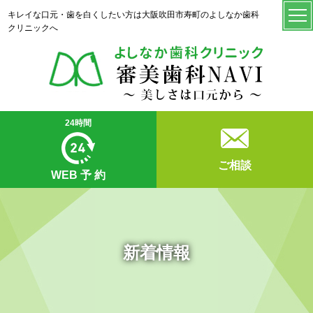
キレイな口元・歯を白くしたい方は大阪吹田市寿町のよしなか歯科
クリニックへ
24時間
ご相談
WEB
予 約
新着情報