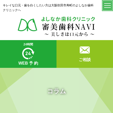
キレイな口元・歯を白くしたい方は大阪吹田市寿町のよしなか歯科
クリニックへ
24時間
ご相談
WEB
予 約
コラム