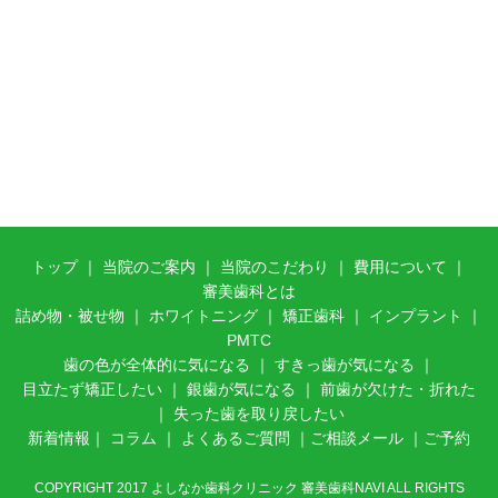
トップ
｜
当院のご案内
｜ 当
院のこだわり
｜
費用について
｜
審美歯科とは
詰め物・被せ物
｜
ホワイトニング
｜
矯正歯科
｜
インプラント
｜
PMTC
歯の色が全体的に気になる
｜
すきっ歯が気になる
｜
目立たず矯正したい
｜
銀歯が気になる
｜
前歯が欠けた・折れた
｜
失った歯を取り戻したい
新着情報
｜
コラム
｜
よくあるご質問
｜
ご相談メール
｜
ご予約
COPYRIGHT 2017 よしなか歯科クリニック 審美歯科NAVI ALL RIGHTS