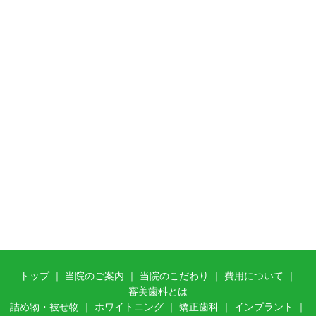
トップ
｜
当院のご案内
｜ 当
院のこだわり
｜
費用について
｜
審美歯科とは
詰め物・被せ物
｜
ホワイトニング
｜
矯正歯科
｜
インプラント
｜