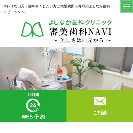
キレイな口元・歯を白くしたい方は大阪吹田市寿町のよしなか歯科
クリニックへ
24時間
ご相談
WEB
予 約